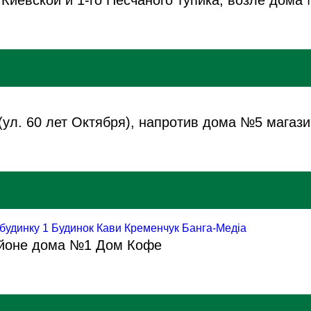
Киевской и 1-го Песчаного тупика, возле дома
ул. 60 лет Октября), напротив дома №5 магази
айоне дома №1 Дом Кофе