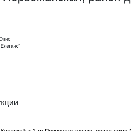
Опис
"Елеганс"
укции