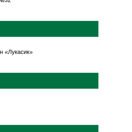
 №32
н «Лукасик»