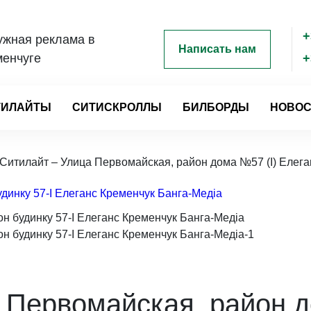
+
ужная реклама в
Написать нам
менчуге
+
ТИЛАЙТЫ
СИТИСКРОЛЛЫ
БИЛБОРДЫ
НОВОС
 Ситилайт – Улица Первомайская, район дома №57 (I) Елега
 Первомайская, район д