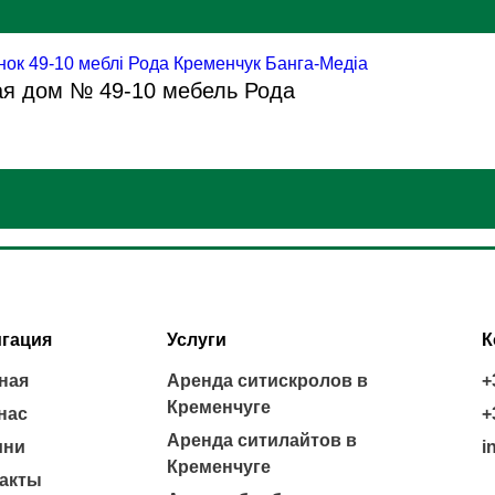
я дом № 49-10 мебель Рода
гация
Услуги
К
ная
Аренда ситискролов в
+
Кременчуге
нас
+
Аренда ситилайтов в
ини
i
Кременчуге
акты