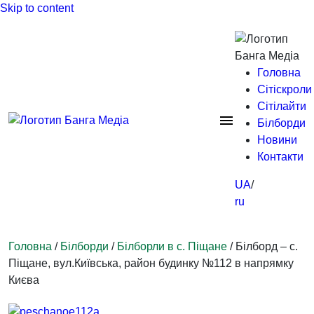
Skip to content
Головна
Сітіскроли
Сітілайти
Білборди
Новини
Контакти
UA
ru
Головна
/
Білборди
/
Білборли в с. Піщане
/ Білборд – с.
Піщане, вул.Київська, район будинку №112 в напрямку
Києва