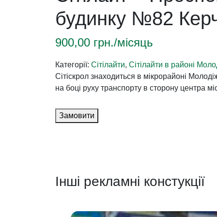
будинку №82 Кер
900,00
грн./місяць
Категорії:
Сітілайти
,
Сітілайти в районі Мол
Сітіскрол знаходиться в мікрорайоні Молодіж
на боці руху транспорту в сторону центра мі
Замовити
Інші рекламні констукції