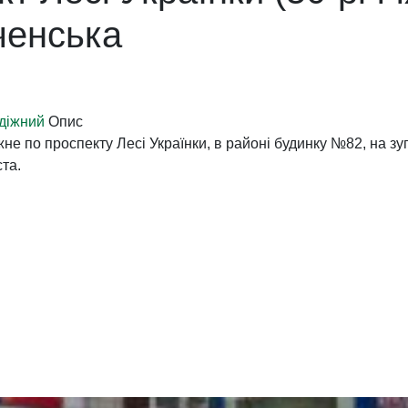
ченська
одіжний
Опис
не по проспекту Лесі Українки, в районі будинку №82, на зу
ста.