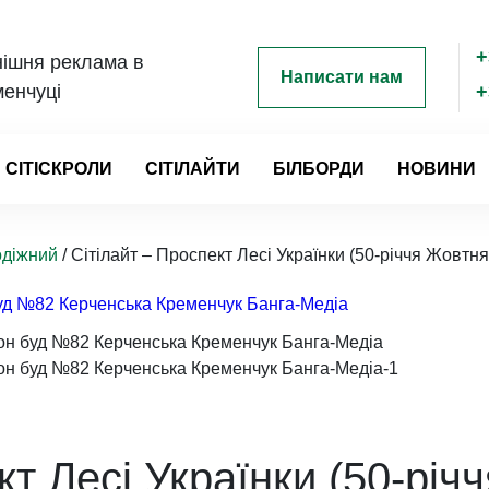
+
ішня реклама в
Написати нам
енчуці
+
СІТІСКРОЛИ
СІТІЛАЙТИ
БІЛБОРДИ
НОВИНИ
одіжний
/ Сітілайт – Проспект Лесі Українки (50-річчя Жовт
кт Лесі Українки (50-річ