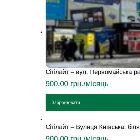
Сітілайт – вул. Первомайська 
900,00
грн./місяць
Забронювати
Сітілайт – Вулиця Київська, біл
900,00
грн./місяць