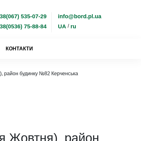
38(067) 535-07-29
info@bord.pl.ua
38(0536) 75-88-84
UA
ru
КОНТАКТИ
ня), район будинку №82 Керченська
чя Жовтня), район