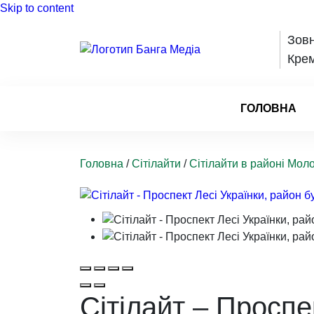
Skip to content
Зовн
Крем
ГОЛОВНА
Головна
/
Сітілайти
/
Сітілайти в районі Мол
Сітілайт – Проспе