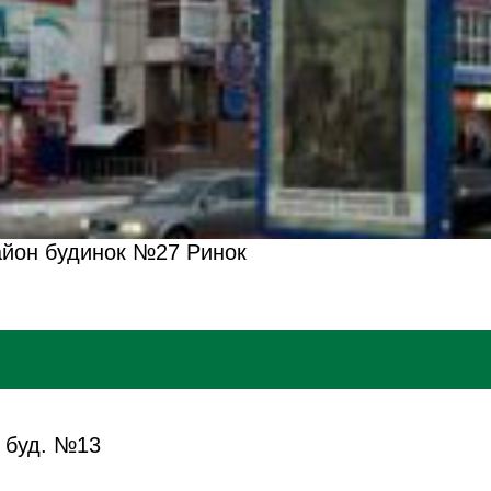
район будинок №27 Ринок
я буд. №13