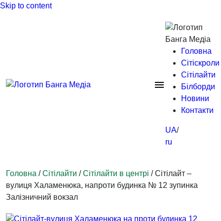
Skip to content
Головна
Сітіскроли
Сітілайти
Білборди
Новини
Контакти
UA
ru
Головна
/
Сітілайти
/
Сітілайти в центрі
/ Сітілайт –
вулиця Халаменюка, напроти будинка № 12 зупинка
Залізничний вокзал