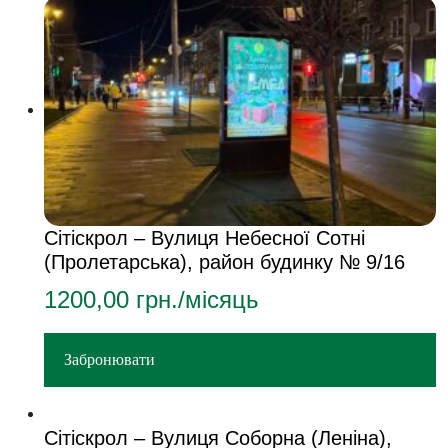
Сітіскрол – Вулиця Небесної Сотні
(Пролетарська), район будинку № 9/16
1200,00
грн./місяць
Забронювати
Сітіскрол – Вулиця Соборна (Леніна),