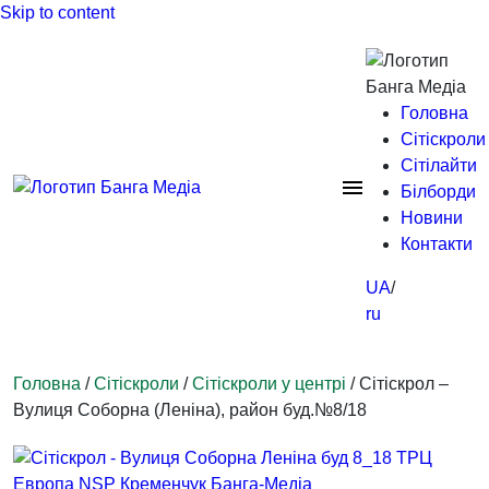
Skip to content
Головна
Сітіскроли
Сітілайти
Білборди
Новини
Контакти
UA
ru
Головна
/
Сітіскроли
/
Сітіскроли у центрі
/ Сітіскрол –
Вулиця Соборна (Леніна), район буд.№8/18